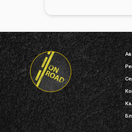
Ав
Ре
Се
Ко
Ка
Бл