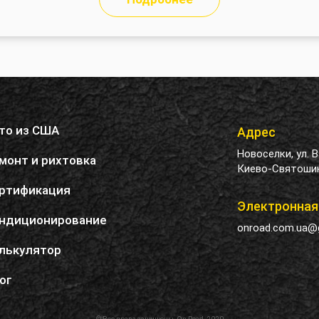
то из США
Адрес
Новоселки, ул. 
монт и рихтовка
Киево-Святошин
ртификация
Электронная
ндиционирование
onroad.com.ua@
лькулятор
ог