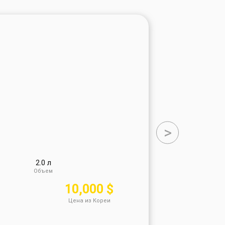
>
2.0 л
Объем
10,000 $
8,50
Цена из Кореи
Цена в У