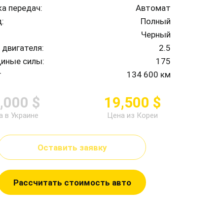
а передач:
Автомат
:
Полный
Черный
двигателя:
2.5
иные силы:
175
г
134 600 км
,000 $
19,500 $
а в Украине
Цена из Кореи
Оставить заявку
Рассчитать стоимость авто