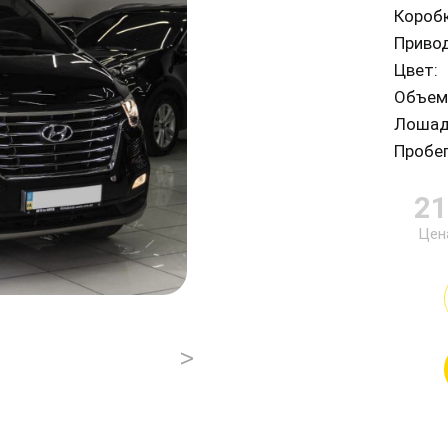
Коробк
Привод
Цвет:
Объем 
Лошад
Пробе
21
Цен
>