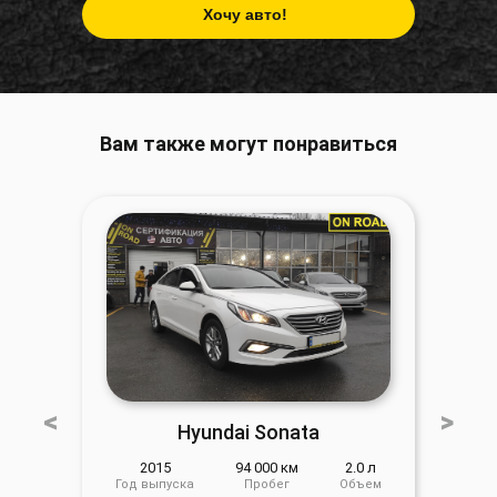
Вам также могут понравиться
<
>
Hyundai Sonata
2015
94 000 км
2.0 л
Год выпуска
Пробег
Объем
Год