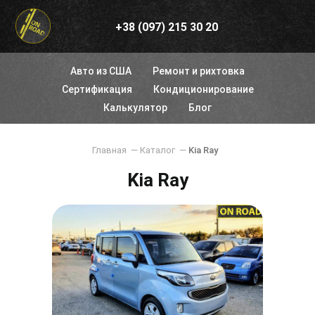
+38 (097) 215 30 20
Авто из США
Ремонт и рихтовка
Сертификация
Кондиционирование
Калькулятор
Блог
Главная
—
Каталог
—
Kia Ray
Kia Ray